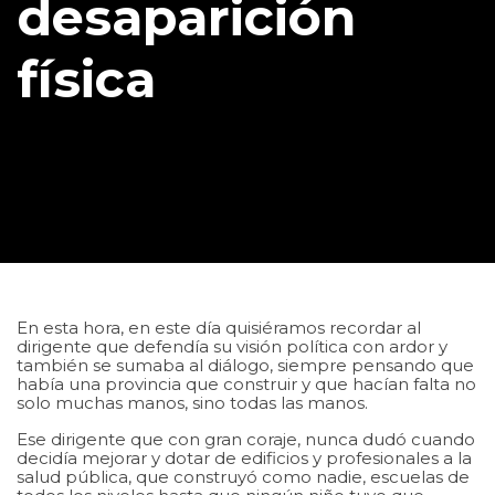
desaparición
física
En esta hora, en este día quisiéramos recordar al
dirigente que defendía su visión política con ardor y
también se sumaba al diálogo, siempre pensando que
había una provincia que construir y que hacían falta no
solo muchas manos, sino todas las manos.
Ese dirigente que con gran coraje, nunca dudó cuando
decidía mejorar y dotar de edificios y profesionales a la
salud pública, que construyó como nadie, escuelas de