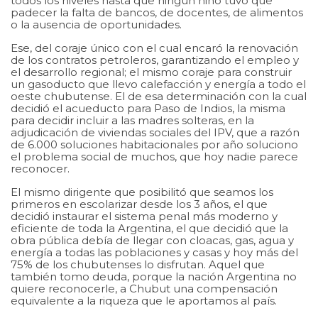
todos los niveles hasta que ningún niño tuvo que
padecer la falta de bancos, de docentes, de alimentos
o la ausencia de oportunidades.
Ese, del coraje único con el cual encaró la renovación
de los contratos petroleros, garantizando el empleo y
el desarrollo regional; el mismo coraje para construir
un gasoducto que llevo calefacción y energía a todo el
oeste chubutense. El de esa determinación con la cual
decidió el acueducto para Paso de Indios, la misma
para decidir incluir a las madres solteras, en la
adjudicación de viviendas sociales del IPV, que a razón
de 6.000 soluciones habitacionales por año soluciono
el problema social de muchos, que hoy nadie parece
reconocer.
El mismo dirigente que posibilitó que seamos los
primeros en escolarizar desde los 3 años, el que
decidió instaurar el sistema penal más moderno y
eficiente de toda la Argentina, el que decidió que la
obra pública debía de llegar con cloacas, gas, agua y
energía a todas las poblaciones y casas y hoy más del
75% de los chubutenses lo disfrutan. Aquel que
también tomo deuda, porque la nación Argentina no
quiere reconocerle, a Chubut una compensación
equivalente a la riqueza que le aportamos al país.